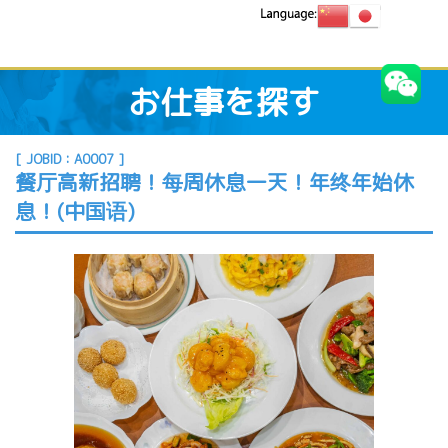
お仕事を探す
[ JOBID：A0007 ]
餐厅高新招聘！每周休息一天！年终年始休
息！(中国语)